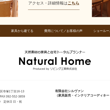
アクセス・詳細情報は
こちら
宅
家具から建てる
費用について／お客様の声
ショールー
有限会社シルヴァン
南区寺塚1丁目16-13
（家具販売・インテリアコーディネー
FAX 092-552-3859
00 定休日 日・祝