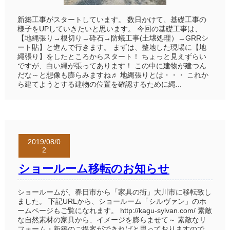
新築工事がスタートしています。 数日かけて、基礎工事の
様子をUPしていきたいと思います。 今回の基礎工事は、
【地縄張り→根切り→砕石→防蟻工事(土壌処理）→GRRシ
ート貼】と進んで行きます。 まずは、整地した現場に【地
縄張り】をしたところからスタート！ ちょっと見えずらい
ですが、白い縄が張ってあります！ この中に建物が建つん
だな～と想像も膨らみますね♬ 地縄張りとは・・・ これか
ら建てようとする建物の位置を確認するために縄...
2019/08/0
2
ショールーム移転のお知らせ
ショールームが、春日市から「家具の街」大川市に移転致し
ました。 下記URLから、ショールーム「シルヴァン」のホ
ームページもご覧になれます。 http://kagu-sylvan.com/ 素敵
な自然素材の家具から、イメージを膨らませて～ 素敵なリ
フォーム・新築のご提案ができればと思っておりますので、