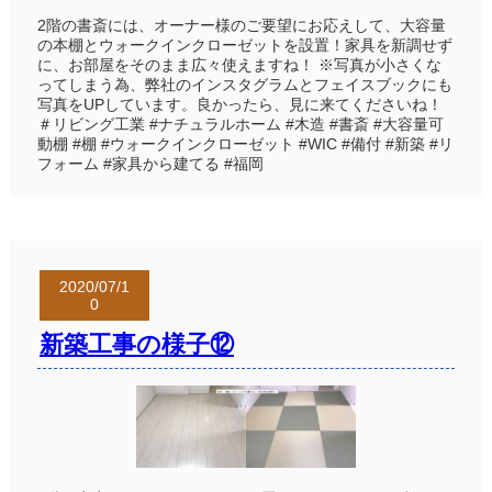
2階の書斎には、オーナー様のご要望にお応えして、大容量
の本棚とウォークインクローゼットを設置！家具を新調せず
に、お部屋をそのまま広々使えますね！ ※写真が小さくな
ってしまう為、弊社のインスタグラムとフェイスブックにも
写真をUPしています。良かったら、見に来てくださいね！
＃リビング工業 #ナチュラルホーム #木造 #書斎 #大容量可
動棚 #棚 #ウォークインクローゼット #WIC #備付 #新築 #リ
フォーム #家具から建てる #福岡
2020/07/1
0
新築工事の様子⑫